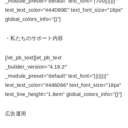
_module_preset=”default” text_font=”|700|||||||”
text_text_color=”#44D89E” text_font_size=”18px”
global_colors_info=”{}”]
・私たちのサポート内容
[/et_pb_text][et_pb_text
_builder_version=”4.19.2″
_module_preset=”default” text_font=”||||||||”
text_text_color=”#486066″ text_font_size=”18px”
text_line_height=”1.8em” global_colors_info=”{}”]
広告運用