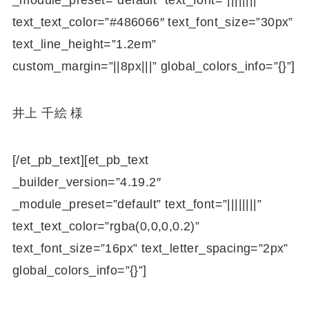
_module_preset=”default” text_font=”||||||||”
text_text_color=”#486066″ text_font_size=”30px”
text_line_height=”1.2em”
custom_margin=”||8px|||” global_colors_info=”{}”]
井上 千絵 様
[/et_pb_text][et_pb_text
_builder_version=”4.19.2″
_module_preset=”default” text_font=”||||||||”
text_text_color=”rgba(0,0,0,0.2)”
text_font_size=”16px” text_letter_spacing=”2px”
global_colors_info=”{}”]