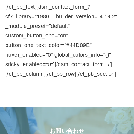
[/et_pb_text][dsm_contact_form_7
cf7_library=”1980″ _builder_version=”4.19.2″
_module_preset=”default”
custom_button_one=”on”
button_one_text_color=”#44D89E”
hover_enabled=”0″ global_colors_info=”{}”
sticky_enabled=”0″][/dsm_contact_form_7]
[/et_pb_column][/et_pb_row][/et_pb_section]
お問い合わせ