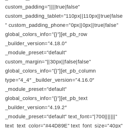
custom_padding=”||||true|false”
custom_padding_tablet=”110px||110px||true|false
” custom_padding_phone=”0px||0px||true|false”
global_colors_info=”{}”][et_pb_row
_builder_version=”4.18.0″
_module_preset=”default”
custom_margin=”||30px||false|false”
global_colors_info=”{}”][et_pb_column
type=”4_4″ _builder_version=”4.16.0″
_module_preset=”default”
global_colors_info=”{}”][et_pb_text
_builder_version=”4.19.2″
_module_preset=”default” text_font=”|700|||||||”
text_text_color=”#44D89E” text_font_size=”40px”