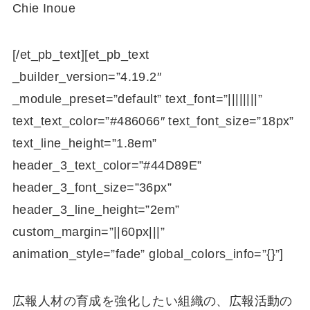
Chie Inoue
[/et_pb_text][et_pb_text
_builder_version=”4.19.2″
_module_preset=”default” text_font=”||||||||”
text_text_color=”#486066″ text_font_size=”18px”
text_line_height=”1.8em”
header_3_text_color=”#44D89E”
header_3_font_size=”36px”
header_3_line_height=”2em”
custom_margin=”||60px|||”
animation_style=”fade” global_colors_info=”{}”]
広報人材の育成を強化したい組織の、広報活動の