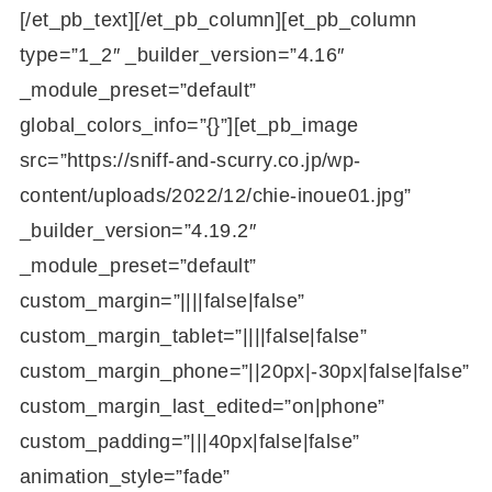
[/et_pb_text][/et_pb_column][et_pb_column
type=”1_2″ _builder_version=”4.16″
_module_preset=”default”
global_colors_info=”{}”][et_pb_image
src=”https://sniff-and-scurry.co.jp/wp-
content/uploads/2022/12/chie-inoue01.jpg”
_builder_version=”4.19.2″
_module_preset=”default”
custom_margin=”||||false|false”
custom_margin_tablet=”||||false|false”
custom_margin_phone=”||20px|-30px|false|false”
custom_margin_last_edited=”on|phone”
custom_padding=”|||40px|false|false”
animation_style=”fade”