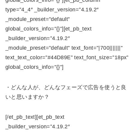
type=”4_4″ _builder_version=”4.19.2″
_module_preset=”default”
global_colors_info=”{}”][et_pb_text
_builder_version=”4.19.2″
_module_preset=”default” text_font=”|700|||||||”
text_text_color=”#44D89E” text_font_size=”18px”
global_colors_info=”{}”]
・どんな人が、どんなフェーズで広告を使うと良
いと思いますか？
[/et_pb_text][et_pb_text
_builder_version=”4.19.2″