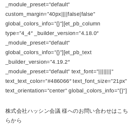
_module_preset=”default”
custom_margin=”40px||||false|false”
global_colors_info=”{}”][et_pb_column
type=”4_4″ _builder_version=”4.18.0″
_module_preset=”default”
global_colors_info=”{}”][et_pb_text
_builder_version=”4.19.2″
_module_preset=”default” text_font=”||||||||”
text_text_color=”#486066″ text_font_size=”21px”
text_orientation=”center” global_colors_info=”{}”]
株式会社ハッシン会議 様へのお問い合わせはこち
らから