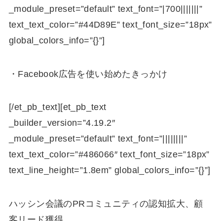
_module_preset=”default” text_font=”|700|||||||”
text_text_color=”#44D89E” text_font_size=”18px”
global_colors_info=”{}”]
・Facebook広告を使い始めたきっかけ
[/et_pb_text][et_pb_text
_builder_version=”4.19.2″
_module_preset=”default” text_font=”||||||||”
text_text_color=”#486066″ text_font_size=”18px”
text_line_height=”1.8em” global_colors_info=”{}”]
ハッシン会議のPRコミュニティの認知拡大、顧
客リード獲得。