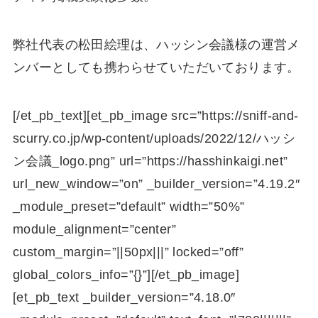
弊社代表の松田絵理は、ハッシン会議様の運営メ
ンバーとしても携わらせていただいております。
[/et_pb_text][et_pb_image src=”https://sniff-and-
scurry.co.jp/wp-content/uploads/2022/12/ハッシ
ン会議_logo.png” url=”https://hasshinkaigi.net”
url_new_window=”on” _builder_version=”4.19.2″
_module_preset=”default” width=”50%”
module_alignment=”center”
custom_margin=”||50px|||” locked=”off”
global_colors_info=”{}”][/et_pb_image]
[et_pb_text _builder_version=”4.18.0″