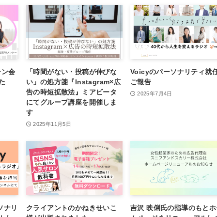
シン会
「時間がない・投稿が伸びな
Voicyのパーソナリティ就
た
い」の処方箋『Instagram×広
ご報告
告の時短拡散法』ミアビータ
2025年7月4日
にてグループ講座を開催しま
す
2025年11月5日
ソナリ
クライアントのかねきせいこ
吉沢 映俐氏の指導のもとホ