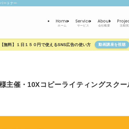
パートナー
Home
Service
About
Proje
ホーム
サービス
会社概要
活動実
【無料】１日１５０円で使えるSNS広告の使い方
動画講座を視聴
社様主催・10Xコピーライティングスクー